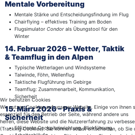
Mentale Vorbereitung
Mentale Stärke und Entscheidungsfindung im Flug
Chairflying – effektives Training am Boden
Flugsimulator
Condor
als Übungstool für den
Winter
14. Februar 2026 – Wetter, Taktik
& Teamflug in den Alpen
Typische Wetterlagen und Windsysteme
Talwinde, Föhn, Wellenflug
Taktische Flugführung im Gebirge
Teamflug: Zusammenarbeit, Kommunikation,
Sicherheit
Wir benutzen Cookies
Wir nutzen Cookies auf unserer Website. Einige von ihnen 
15. März 2026 – Praxis &
essenziell für den Betrieb der Seite, während andere uns
Sicherheit
helfen, diese Website und die Nutzererfahrung zu verbesse
Effiziente Cockpiteinrichtung, Blickführung,
(Tracking Cookies). Sie können selbst entscheiden, ob Sie 