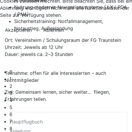
Arbeitsabläufe
Cookies zulassen möchten. Bitte beachten Sie, dass bei ei
Nutzung moderner Navigationssysteme ( LX / PDA
Ablehnung womöglich nicht mehr alle Funktionalitäten der
/ PNA)
Seite zur Verfügung stehen.
Sicherheitstraining: Notfallmanagement,
Notaustieg, Außenlandung
Akzeptieren
Ablehnen
Ort: Vereinsheim / Schulungsraum der FG Traunstein
Uhrzeit: Jeweils ab 12 Uhr
Dauer: jeweils ca. 2–3 Stunden
0
Teilnahme: offen für alle Interessierten – auch
1
Nichtmitglieder
2
Ziel: Gemeinsam lernen, sicher weiter... fliegen,
3
Erfahrungen teilen.
4
5
6
7
Hauptflugbuch
8
Anleitung