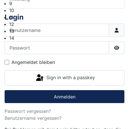
9
10
Login
11
12
Benutzername
13
14
Passwort
Show
Angemeldet bleiben
Sign in with a passkey
Anmelden
Passwort vergessen?
Benutzername vergessen?